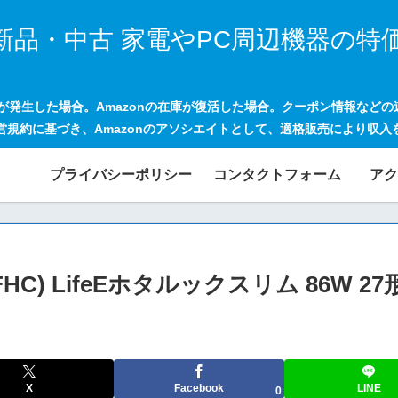
新品・中古 家電やPC周辺機器の特
げが発生した場合。Amazonの在庫が復活した場合。クーポン情報など
営規約に基づき、Amazonのアソシエイトとして、適格販売により収入
プライバシーポリシー
コンタクトフォーム
アク
) LifeEホタルックスリム 86W 27
X
Facebook
LINE
0