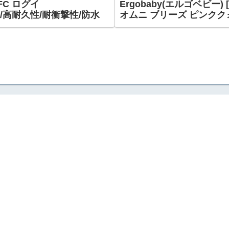
NFC ログイ
Ergobaby(エルゴベビー) 
階認証/高耐久性/耐衝撃性/防水
オムニ ブリーズ ピンククォーツ