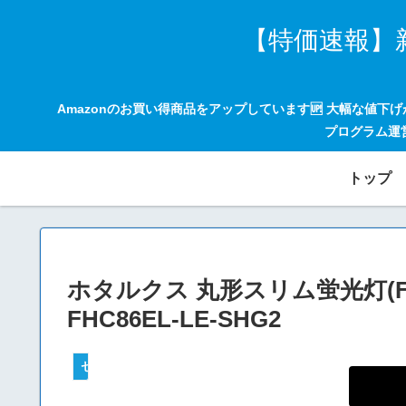
【特価速報】
Amazonのお買い得商品をアップしています🆙 大幅な値下
プログラム運
トップ
ホタルクス 丸形スリム蛍光灯(FHC
FHC86EL-LE-SHG2
セールハンター 激安情報まとめサイト