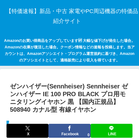
【特価速報】新品・中古 家電やPC周辺機器の特価品
紹介サイト
Amazonのお買い得商品をアップしています🆙 大幅な値下げが発生した場合。
Amazonの在庫が復活した場合。クーポン情報などの速報を投稿します。当ア
カウントは、Amazonアソシエイト・プログラム運営規約に基づき、Amazon
のアソシエイトとして、適格販売により収入を得ています。
ゼンハイザー(Sennheiser) Sennheiser ゼ
ンハイザー IE 100 PRO BLACK プロ用モ
ニタリングイヤホン 黒 【国内正規品】
508940 カナル型 有線イヤホン
セールハンター 激安情報まとめサイト
X
Facebook
LINE
0