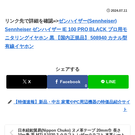
2024.07.11
リンク先で詳細を確認=>
ゼンハイザー(Sennheiser)
Sennheiser ゼンハイザー IE 100 PRO BLACK プロ用モ
ニタリングイヤホン 黒 【国内正規品】 508940 カナル型
有線イヤホン
シェアする
X
Facebook
LINE
0
【特価速報】新品・中古 家電やPC周辺機器の特価品紹介サイ
ト
日本紐釦貿易(Nippon Chuko) ヌメ革テープ 20mm巾 長さ
10m巻 茶 MTLS1020-3 クラフト レザークラフト 本革シート