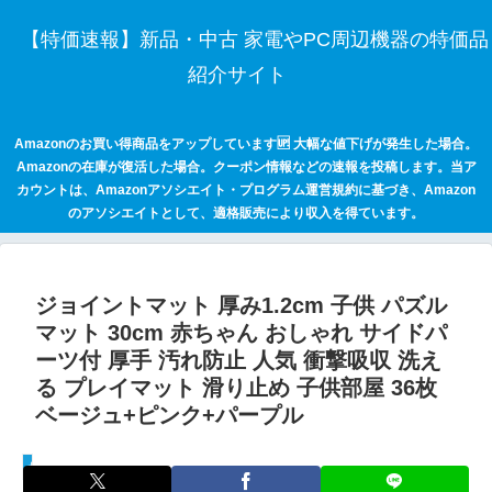
【特価速報】新品・中古 家電やPC周辺機器の特価品
紹介サイト
Amazonのお買い得商品をアップしています🆙 大幅な値下げが発生した場合。
Amazonの在庫が復活した場合。クーポン情報などの速報を投稿します。当ア
カウントは、Amazonアソシエイト・プログラム運営規約に基づき、Amazon
のアソシエイトとして、適格販売により収入を得ています。
ジョイントマット 厚み1.2cm 子供 パズル
マット 30cm 赤ちゃん おしゃれ サイドパ
ーツ付 厚手 汚れ防止 人気 衝撃吸収 洗え
る プレイマット 滑り止め 子供部屋 36枚
ベージュ+ピンク+パープル
セールハンター 激安情報まとめサイト