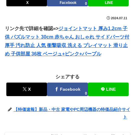
X
Facebook
LINE
0
2024.07.11
リンク先で詳細を確認=>
ジョイントマット 厚み1.2cm 子
供 パズルマット 30cm 赤ちゃん おしゃれ サイドパーツ付
厚手 汚れ防止 人気 衝撃吸収 洗える プレイマット 滑り止
め 子供部屋 36枚 ベージュ+ピンク+パープル
シェアする
X
Facebook
LINE
0
【特価速報】新品・中古 家電やPC周辺機器の特価品紹介サイ
ト