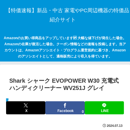
【特価速報】新品・中古 家電やPC周辺機器の特価品
紹介サイト
Amazonのお買い得商品をアップしています🆙 大幅な値下げが発生した場合。
Amazonの在庫が復活した場合。クーポン情報などの速報を投稿します。当ア
カウントは、Amazonアソシエイト・プログラム運営規約に基づき、Amazon
のアソシエイトとして、適格販売により収入を得ています。
Shark シャーク EVOPOWER W30 充電式
ハンディクリーナー WV251J グレイ
セールハンター 激安情報まとめサイト
X
Facebook
LINE
0
2024.07.13