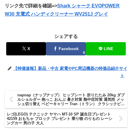
リンク先で詳細を確認=>
Shark シャーク EVOPOWER
W30 充電式 ハンディクリーナー WV251J グレイ
シェアする
X
Facebook
LINE
0
【特価速報】新品・中古 家電やPC周辺機器の特価品紹介サイ
ト
napnap（ナップナップ） ヒップシート 折りたたみ 20kg ダブ
ルショルダー 抱っこ おんぶ 暑さ対策 熱中症対策 通気性 メッ
シュ切り替え ベビーキャリー Tran（トラン） クラシックピン
ク
レゴ(LEGO) テクニック ヤマハ MT-10 SP 誕生日プレゼント
42159 おもちゃ ブロック プレゼント 乗り物 のりもの レーシ
ングカー 男の子 大人