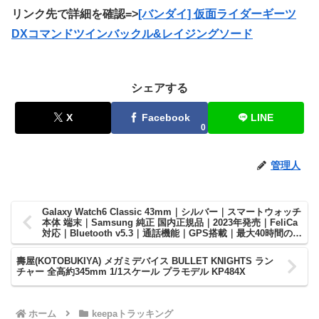
リンク先で詳細を確認=>
[バンダイ] 仮面ライダーギーツ
DXコマンドツインバックル&レイジングソード
シェアする
X
Facebook
LINE
0
管理人
Galaxy Watch6 Classic 43mm｜シルバー｜スマートウォッチ
本体 端末｜Samsung 純正 国内正規品｜2023年発売｜FeliCa
対応｜Bluetooth v5.3｜通話機能｜GPS搭載｜最大40時間のバ
ッテリー持続時間｜心拍数｜睡眠管理｜体組成測定｜NFC対応
｜Wear OS Powered by Samsung｜SM-R950NZSAXJP
壽屋(KOTOBUKIYA) メガミデバイス BULLET KNIGHTS ラン
チャー 全高約345mm 1/1スケール プラモデル KP484X
ホーム
keepaトラッキング