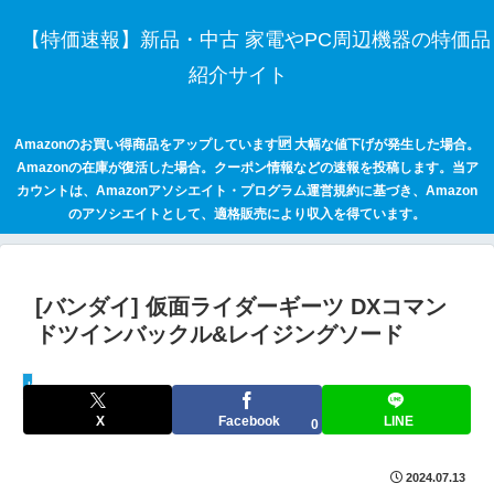
【特価速報】新品・中古 家電やPC周辺機器の特価品
紹介サイト
Amazonのお買い得商品をアップしています🆙 大幅な値下げが発生した場合。
Amazonの在庫が復活した場合。クーポン情報などの速報を投稿します。当ア
カウントは、Amazonアソシエイト・プログラム運営規約に基づき、Amazon
のアソシエイトとして、適格販売により収入を得ています。
[バンダイ] 仮面ライダーギーツ DXコマン
ドツインバックル&レイジングソード
keepaトラッキング
X
Facebook
LINE
0
2024.07.13