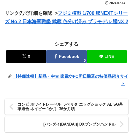
2024.07.14
リンク先で詳細を確認=>
フジミ模型 1/700 艦NEXTシリー
ズ No.2 日本海軍戦艦 武蔵 色分け済み プラモデル 艦NX-2
シェアする
X
Facebook
LINE
0
【特価速報】新品・中古 家電やPC周辺機器の特価品紹介サイ
ト
コンビ ホワイトレーベル ラベリタ エッグショック AL SG基
準適合 ネイビー 1か月~36か月頃
[バンダイ(BANDAI)] DXブンブンハンドル