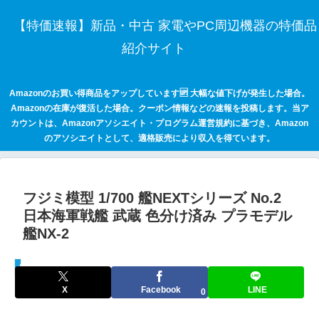
【特価速報】新品・中古 家電やPC周辺機器の特価品
紹介サイト
Amazonのお買い得商品をアップしています🆙 大幅な値下げが発生した場合。
Amazonの在庫が復活した場合。クーポン情報などの速報を投稿します。当ア
カウントは、Amazonアソシエイト・プログラム運営規約に基づき、Amazon
のアソシエイトとして、適格販売により収入を得ています。
フジミ模型 1/700 艦NEXTシリーズ No.2
日本海軍戦艦 武蔵 色分け済み プラモデル
艦NX-2
セールハンター 激安情報まとめサイト
X
Facebook
LINE
0