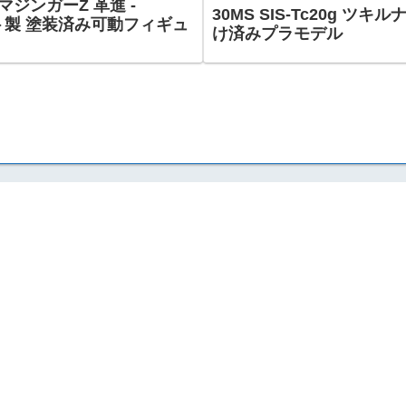
5 マジンガーZ 革進 -
30MS SIS-Tc20g 
ャスト製 塗装済み可動フィギュ
け済みプラモデル