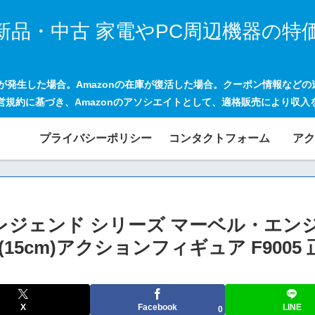
新品・中古 家電やPC周辺機器の特
げが発生した場合。Amazonの在庫が復活した場合。クーポン情報など
営規約に基づき、Amazonのアソシエイトとして、適格販売により収入
プライバシーポリシー
コンタクトフォーム
アク
ル レジェンド シリーズ マーベル・エン
5cm)アクションフィギュア F9005
X
Facebook
LINE
0