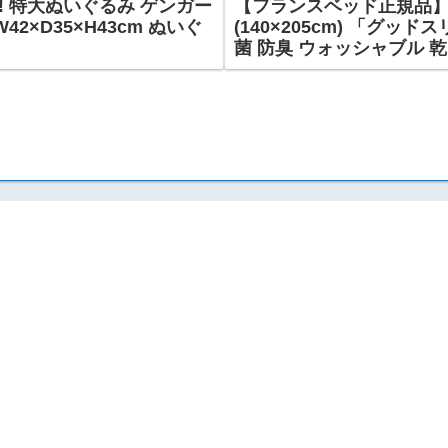
e! 特大ぬいぐるみ ゲンガー
【フランスベッド正規品】
2×D35×H43cm ぬいぐ
(140×205cm) 「グ
菌 防臭 ウォッシャブル 乾