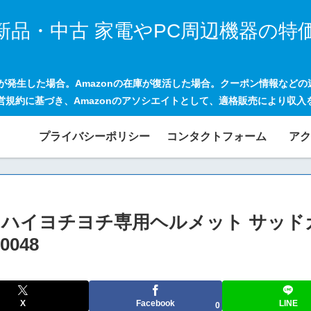
新品・中古 家電やPC周辺機器の特
げが発生した場合。Amazonの在庫が復活した場合。クーポン情報など
営規約に基づき、Amazonのアソシエイトとして、適格販売により収入
プライバシーポリシー
コンタクトフォーム
アク
) ハイハイヨチヨチ専用ヘルメット サッ
0048
X
Facebook
LINE
0