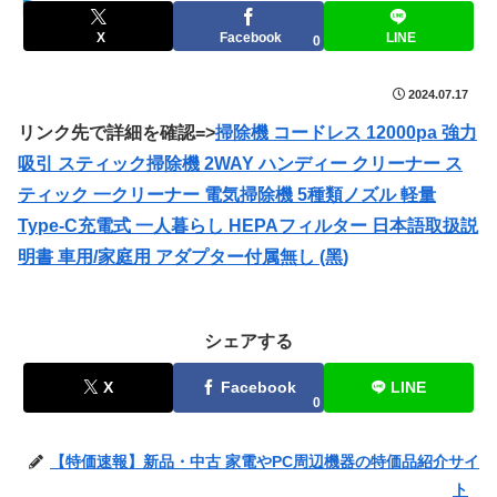
セールハンター 激安情報まとめサイト
X
Facebook
LINE
0
2024.07.17
リンク先で詳細を確認=>
掃除機 コードレス 12000pa 強力
吸引 スティック掃除機 2WAY ハンディー クリーナー ス
ティック 一クリーナー 電気掃除機 5種類ノズル 軽量
Type-C充電式 一人暮らし HEPAフィルター 日本語取扱説
明書 車用/家庭用 アダプター付属無し (黑)
シェアする
X
Facebook
LINE
0
【特価速報】新品・中古 家電やPC周辺機器の特価品紹介サイ
ト