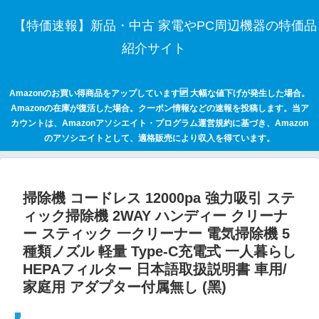
【特価速報】新品・中古 家電やPC周辺機器の特価品
紹介サイト
Amazonのお買い得商品をアップしています🆙 大幅な値下げが発生した場合。
Amazonの在庫が復活した場合。クーポン情報などの速報を投稿します。当ア
カウントは、Amazonアソシエイト・プログラム運営規約に基づき、Amazon
のアソシエイトとして、適格販売により収入を得ています。
掃除機 コードレス 12000pa 強力吸引 ステ
ィック掃除機 2WAY ハンディー クリーナ
ー スティック 一クリーナー 電気掃除機 5
種類ノズル 軽量 Type-C充電式 一人暮らし
HEPAフィルター 日本語取扱説明書 車用/
家庭用 アダプター付属無し (黑)