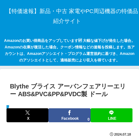
【特価速報】新品・中古 家電やPC周辺機器の特価品
紹介サイト
Amazonのお買い得商品をアップしています🆙 大幅な値下げが発生した場合。
Amazonの在庫が復活した場合。クーポン情報などの速報を投稿します。当ア
カウントは、Amazonアソシエイト・プログラム運営規約に基づき、Amazon
のアソシエイトとして、適格販売により収入を得ています。
Blythe ブライス アーバンフェアリーエリ
ー ABS&PVC&PP&PVDC製 ドール
セールハンター 激安情報まとめサイト
X
Facebook
LINE
0
2024.07.18