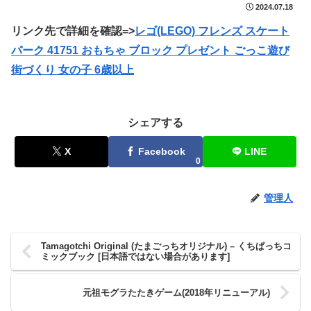
2024.07.18
リンク先で詳細を確認=>
レゴ(LEGO) フレンズ スケート
パーク 41751 おもちゃ ブロック プレゼント ごっこ遊び
街づくり 女の子 6歳以上
シェアする
X
Facebook
LINE
0
管理人
Tamagotchi Original (たまごっちオリジナル) – くちぱっちコ
ミックブック [日本語ではない場合があります]
元祖モグラたたきゲーム(2018年リニューアル)