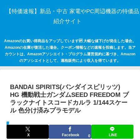
【特価速報】新品・中古 家電やPC周辺機器の特価品
紹介サイト
Amazonのお買い得商品をアップしています🆙 大幅な値下げが発生した場合。
Amazonの在庫が復活した場合。クーポン情報などの速報を投稿します。当ア
カウントは、Amazonアソシエイト・プログラム運営規約に基づき、Amazon
のアソシエイトとして、適格販売により収入を得ています。
BANDAI SPIRITS(バンダイスピリッツ)
HG 機動戦士ガンダムSEED FREEDOM ブ
ラックナイトスコードカルラ 1/144スケー
ル 色分け済みプラモデル
セールハンター 激安情報まとめサイト
X
Facebook
LINE
0