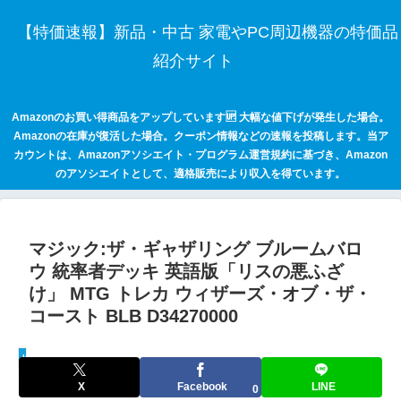
【特価速報】新品・中古 家電やPC周辺機器の特価品
紹介サイト
Amazonのお買い得商品をアップしています🆙 大幅な値下げが発生した場合。
Amazonの在庫が復活した場合。クーポン情報などの速報を投稿します。当ア
カウントは、Amazonアソシエイト・プログラム運営規約に基づき、Amazon
のアソシエイトとして、適格販売により収入を得ています。
マジック:ザ・ギャザリング ブルームバロ
ウ 統率者デッキ 英語版「リスの悪ふざ
け」 MTG トレカ ウィザーズ・オブ・ザ・
コースト BLB D34270000
keepaトラッキング
X
Facebook
LINE
0