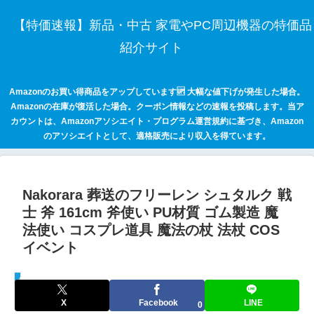
【特価速報】新品・中古 家電やPC周辺機器の特価品
紹介サイト
Amazonのお買い得商品をアップしています🆙 大幅な値下げが発生した場合。
Amazonの在庫が復活した場合。クーポン情報などの速報を投稿します。当ア
カウントは、Amazonアソシエイト・プログラム運営規約に基づき、Amazon
のアソシエイトとして、適格販売により収入を得ています。
Nakorara 葬送のフリーレン シュタルク 戦
士 斧 161cm 斧使い PU材質 ゴム製造 魔
法使い コスプレ道具 魔法の杖 法杖 COS
イベント
セールハンター 激安情報まとめサイト
X
Facebook
LINE
0