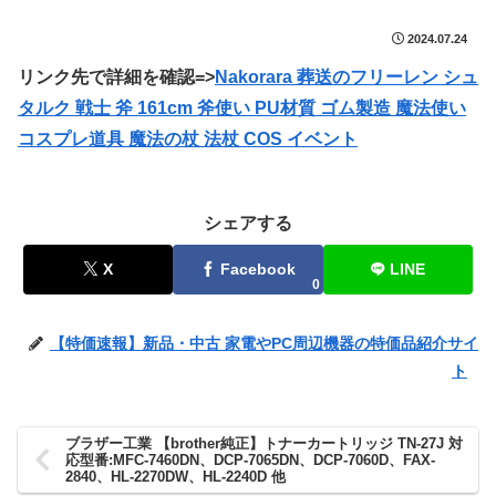
2024.07.24
リンク先で詳細を確認=>
Nakorara 葬送のフリーレン シュ
タルク 戦士 斧 161cm 斧使い PU材質 ゴム製造 魔法使い
コスプレ道具 魔法の杖 法杖 COS イベント
シェアする
X
Facebook
LINE
0
【特価速報】新品・中古 家電やPC周辺機器の特価品紹介サイ
ト
ブラザー工業 【brother純正】トナーカートリッジ TN-27J 対
応型番:MFC-7460DN、DCP-7065DN、DCP-7060D、FAX-
2840、HL-2270DW、HL-2240D 他