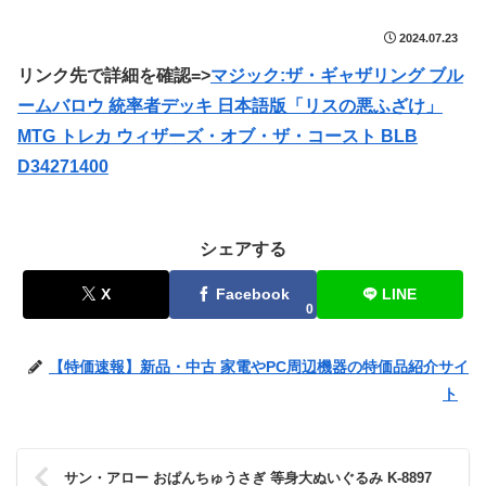
2024.07.23
リンク先で詳細を確認=>
マジック:ザ・ギャザリング ブル
ームバロウ 統率者デッキ 日本語版「リスの悪ふざけ」
MTG トレカ ウィザーズ・オブ・ザ・コースト BLB
D34271400
シェアする
X
Facebook
LINE
0
【特価速報】新品・中古 家電やPC周辺機器の特価品紹介サイ
ト
サン・アロー おぱんちゅうさぎ 等身大ぬいぐるみ K-8897