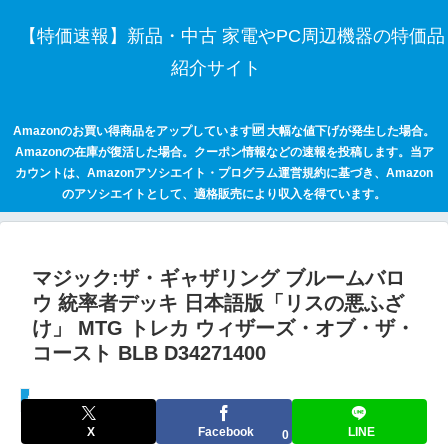
【特価速報】新品・中古 家電やPC周辺機器の特価品
紹介サイト
Amazonのお買い得商品をアップしています🆙 大幅な値下げが発生した場合。
Amazonの在庫が復活した場合。クーポン情報などの速報を投稿します。当ア
カウントは、Amazonアソシエイト・プログラム運営規約に基づき、Amazon
のアソシエイトとして、適格販売により収入を得ています。
マジック:ザ・ギャザリング ブルームバロ
ウ 統率者デッキ 日本語版「リスの悪ふざ
け」 MTG トレカ ウィザーズ・オブ・ザ・
コースト BLB D34271400
セールハンター 激安情報まとめサイト
X
Facebook
LINE
0