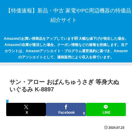
【特価速報】新品・中古 家電やPC周辺機器の特価品
紹介サイト
Amazonのお買い得商品をアップしています🆙 大幅な値下げが発生した場合。
Amazonの在庫が復活した場合。クーポン情報などの速報を投稿します。当ア
カウントは、Amazonアソシエイト・プログラム運営規約に基づき、Amazon
のアソシエイトとして、適格販売により収入を得ています。
サン・アロー おぱんちゅうさぎ 等身大ぬ
いぐるみ K-8897
セールハンター 激安情報まとめサイト
X
Facebook
LINE
0
2024.07.23