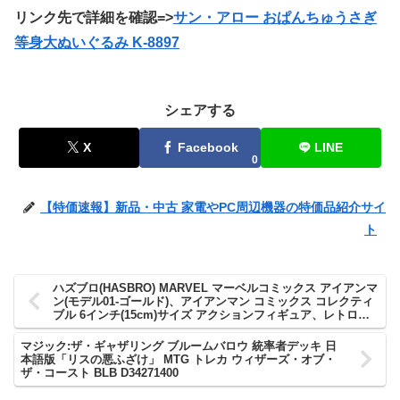
リンク先で詳細を確認=>
サン・アロー おぱんちゅうさぎ
等身大ぬいぐるみ K-8897
シェアする
X
Facebook
LINE
0
【特価速報】新品・中古 家電やPC周辺機器の特価品紹介サイ
ト
ハズブロ(HASBRO) MARVEL マーベルコミックス アイアンマ
ン(モデル01-ゴールド)、アイアンマン コミックス コレクティ
ブル 6インチ(15cm)サイズ アクションフィギュア、レトロデ
ザイン ブリスターパッケージ F9026 正規品
マジック:ザ・ギャザリング ブルームバロウ 統率者デッキ 日
本語版「リスの悪ふざけ」 MTG トレカ ウィザーズ・オブ・
ザ・コースト BLB D34271400